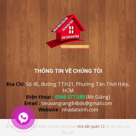
THÔNG TIN VỀ CHÚNG TÔI
Địa Chỉ:
Số 45, đường TTH21, Phường Tân Thới Hiệp,
HCM
Điện thoại :
0566.577.588
(Mr Giảng)
Email :
tieuvangiang84bds@gmail.com
Website :
nhadatxinh
.com
© 2014 - NHÀ ĐẤT XINH chuyên mua bán
nhà đất quận 12
và các khu vực
lân cận.