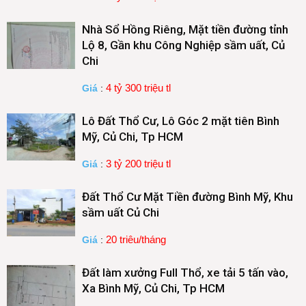
Nhà Sổ Hồng Riêng, Mặt tiền đường tỉnh
Lộ 8, Gần khu Công Nghiệp sầm uất, Củ
Chi
4 tỷ 300 triệu tl
Giá
:
Lô Đất Thổ Cư, Lô Góc 2 mặt tiên Bình
Mỹ, Củ Chi, Tp HCM
3 tỷ 200 triệu tl
Giá
:
Đất Thổ Cư Mặt Tiền đường Bình Mỹ, Khu
sầm uất Củ Chi
20 triêu/tháng
Giá
:
Đất làm xưởng Full Thổ, xe tải 5 tấn vào,
Xa Bình Mỹ, Củ Chi, Tp HCM