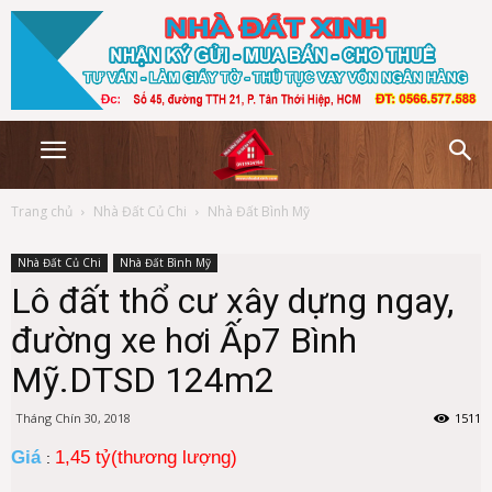
Trang chủ
Nhà Đất Củ Chi
Nhà Đất Bình Mỹ
Nhà Đất Củ Chi
Nhà Đất Bình Mỹ
Lô đất thổ cư xây dựng ngay,
đường xe hơi Ấp7 Bình
Mỹ.DTSD 124m2
Tháng Chín 30, 2018
1511
Giá
1,45 tỷ(thương lượng)
: