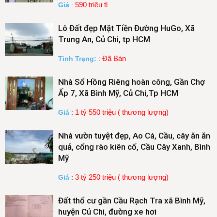
590 triệu tl
Giá
:
Lô Đất đẹp Mặt Tiền Đường HuGo, Xã
Trung An, Củ Chi, tp HCM
Đã Bán
Tình Trạng:
:
Nhà Sổ Hồng Riêng hoàn công, Gần Chợ
Ấp 7, Xã Bình Mỹ, Củ Chi,Tp HCM
1 tỷ 550 triệu ( thương lượng)
Giá
:
Nhà vườn tuyệt đẹp, Ao Cá, Cầu, cây ăn ăn
quả, cổng rào kiên cố, Cầu Cây Xanh, Bình
Mỹ
3 tỷ 250 triệu ( thương lượng)
Giá
:
Đất thổ cư gần Cầu Rạch Tra xã Bình Mỹ,
huyện Củ Chi, đường xe hơi