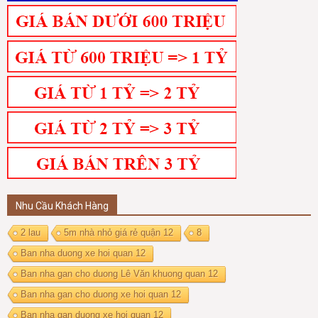
Nhu Cầu Khách Hàng
2 lau
5m nhà nhỏ giá rẻ quận 12
8
Ban nha duong xe hoi quan 12
Ban nha gan cho duong Lê Văn khuong quan 12
Ban nha gan cho duong xe hoi quan 12
Ban nha gan duong xe hoi quan 12