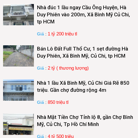
Nhà đúc 1 lầu ngay Cầu Ông Huyện, Hà
Duy Phiên vào 200m, Xã Bình Mỹ Củ Chi,
tp HCM
1 tỷ 200 triệu tl
Giá
:
Bán Lô Đất Full Thổ Cư, 1 sẹt đường Hà
Duy Phiên, Xã Bình Mỹ, Củ Chi, tp HCM
2 tỷ ( thương lượng)
Giá
:
Nhà 1 lầu Xã Bình Mỹ, Củ Chi Giá Rẽ 850
triệu. Gần chợ đường rộng 4m
850 triệu tl
Giá
:
Nhà Mặt Tiền Chợ Tỉnh lộ 8, gần Chợ Bình
Mỹ, Củ Chi, Tp Hồ Chí Minh
4 tỷ 500 triệu
Giá
: