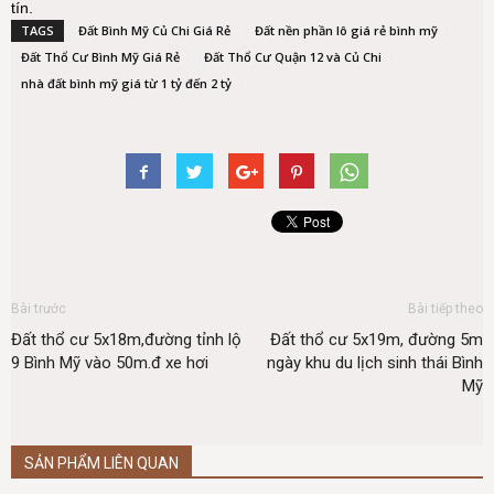
tín.
TAGS
Đất Bình Mỹ Củ Chi Giá Rẻ
Đất nền phần lô giá rẻ bình mỹ
Đất Thổ Cư Bình Mỹ Giá Rẻ
Đất Thổ Cư Quận 12 và Củ Chi
nhà đất bình mỹ giá từ 1 tỷ đến 2 tỷ
Bài trước
Bài tiếp theo
Đất thổ cư 5x18m,đường tỉnh lộ
Đất thổ cư 5x19m, đường 5m
9 Bình Mỹ vào 50m.đ xe hơi
ngày khu du lịch sinh thái Bình
Mỹ
SẢN PHẨM LIÊN QUAN