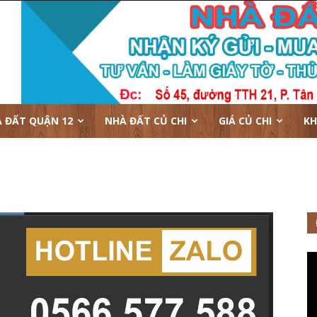
 ĐẤT QUẬN 12
NHÀ ĐẤT CỦ CHI
GIÁ CỦ CHI
KH