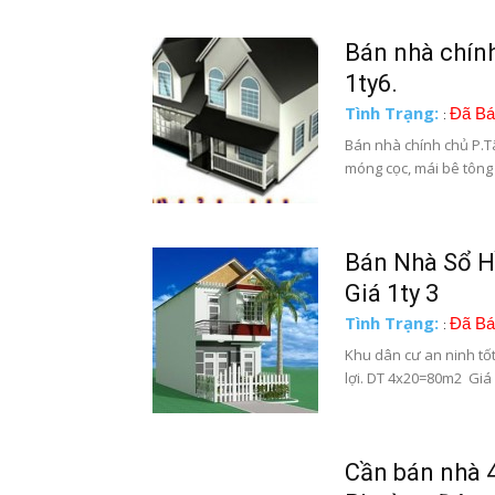
Bán nhà chính
1ty6.
Tình Trạng:
Đã Bá
:
Bán nhà chính chủ P.Tâ
móng cọc, mái bê tông c
Bán Nhà Sổ Hồ
Giá 1ty 3
Tình Trạng:
Đã Bá
:
Khu dân cư an ninh tố
lợi. DT 4x20=80m2 Giá 1
Cần bán nhà 