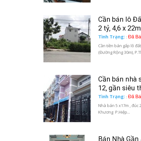
Cần bán lô Đấ
2 tỷ, 4,6 x 22m
Tình Trạng:
Đã Bá
:
Cần tiền bán gấp lô đất
(Đường Rộng 30m), P.Th
Cần bán nhà s
12, gần siêu t
Tình Trạng:
Đã Bá
:
Nhà bán 5 x17m , đúc 2
Khương P.Hiệp...
Bán Nhà Gần S