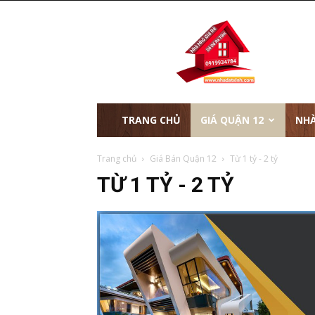
nhà
đất
xinh
TRANG CHỦ
GIÁ QUẬN 12
NHÀ
Trang chủ
Giá Bán Quận 12
Từ 1 tỷ - 2 tỷ
TỪ 1 TỶ - 2 TỶ