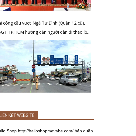
i công cầu vượt Ngã Tư Đình (Quận 12 cũ),
SGT TP.HCM hướng dẫn người dân đi theo lộ
ình mới
LIÊN KẾT WEBSITE
allo Shop
http://halloshopmevabe.com/
bán quần