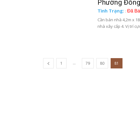
Phường Đông 
Tình Trạng:
Đã Bá
:
Cần bán nhà 4,2m x 
nhà xây cấp 4. Vị trí cực
...
1
79
80
81