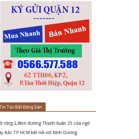
Tin Tức Bất Động Sản
ở rộng 2,8km đường Thạnh Xuân 25 cửa ngõ
ây Bắc TP.HCM kết nối với Bình Dương