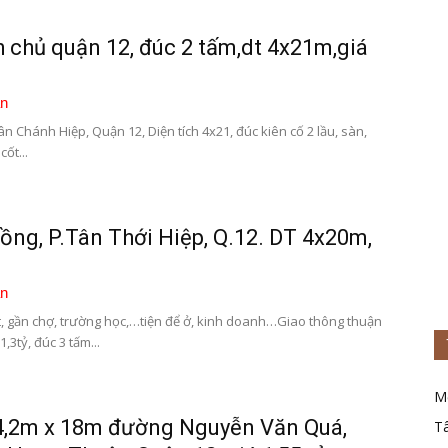
 chủ quận 12, đúc 2 tấm,dt 4x21m,giá
n
n Chánh Hiệp, Quận 12, Diện tích 4x21, đúc kiên cố 2 lầu, sàn,
ốt...
ng, P.Tân Thới Hiệp, Q.12. DT 4x20m,
n
t, gần chợ, trường học,…tiện để ở, kinh doanh…Giao thông thuận
,3tỷ, đúc 3 tấm...
M
4,2m x 18m đường Nguyễn Văn Quá,
T