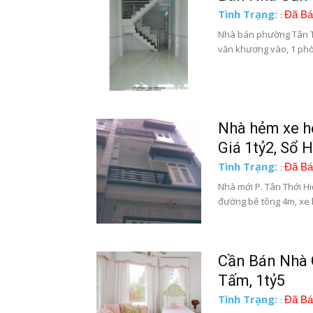
Tình Trạng:
Đã Bá
:
Nhà bán phường Tân Th
văn khương vào, 1 phò
Nhà hẻm xe hơ
Giá 1tỷ2, Sổ 
Tình Trạng:
Đã Bá
:
Nhà mới P. Tân Thới 
đường bê tông 4m, xe h
Cần Bán Nhà 
Tấm, 1tỷ5
Tình Trạng:
Đã Bá
: