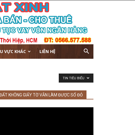
U VỰC KHÁC
LIÊN HỆ
TIN TIÊU BIỂU
ĐẤT KHÔNG GIẤY TỜ VẪN LÀM ĐƯỢC SỔ ĐỎ