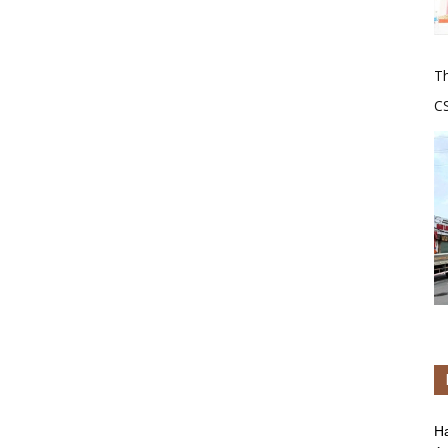
Th
C
tr
H