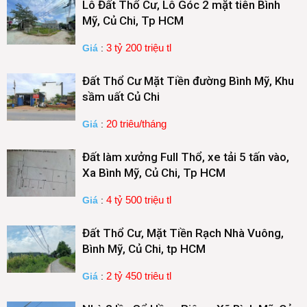
Lô Đất Thổ Cư, Lô Góc 2 mặt tiên Bình
Mỹ, Củ Chi, Tp HCM
3 tỷ 200 triệu tl
Giá
:
Đất Thổ Cư Mặt Tiền đường Bình Mỹ, Khu
sầm uất Củ Chi
20 triêu/tháng
Giá
:
Đất làm xưởng Full Thổ, xe tải 5 tấn vào,
Xa Bình Mỹ, Củ Chi, Tp HCM
4 tỷ 500 triệu tl
Giá
:
Đất Thổ Cư, Mặt Tiền Rạch Nhà Vuông,
Bình Mỹ, Củ Chi, tp HCM
2 tỷ 450 triêu tl
Giá
: