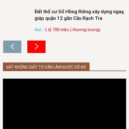
Đất thổ cư Sổ Hồng Riêng xây dựng ngay,
giáp quận 12 gần Cầu Rạch Tra
1 tỷ 780 triệu ( thương lượng)
Giá
:
ĐẤT KHÔNG GIẤY TỜ VẪN LÀM ĐƯỢC SỔ ĐỎ