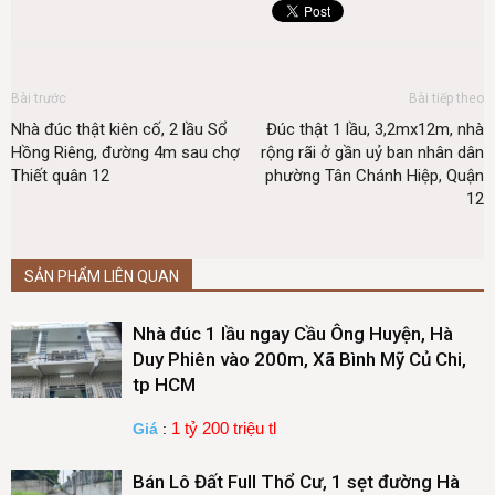
Bài trước
Bài tiếp theo
Nhà đúc thật kiên cố, 2 lầu Sổ
Đúc thật 1 lầu, 3,2mx12m, nhà
Hồng Riêng, đường 4m sau chợ
rộng rãi ở gần uỷ ban nhân dân
Thiết quân 12
phường Tân Chánh Hiệp, Quận
12
SẢN PHẨM LIÊN QUAN
Nhà đúc 1 lầu ngay Cầu Ông Huyện, Hà
Duy Phiên vào 200m, Xã Bình Mỹ Củ Chi,
tp HCM
1 tỷ 200 triệu tl
Giá
:
Bán Lô Đất Full Thổ Cư, 1 sẹt đường Hà