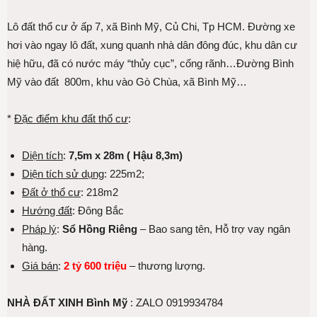
Lô đất thổ cư ở ấp 7, xã Bình Mỹ, Củ Chi, Tp HCM. Đường xe
hơi vào ngay lô đất, xung quanh nhà dân đông đúc, khu dân cư
hiệ hữu, đã có nước máy “thủy cục”, cống rãnh…Đường Bình
Mỹ vào đất 800m, khu vào Gò Chùa, xã Bình Mỹ…
*
Đặc điểm khu đất thổ cư
:
Diện tích
:
7,5m x 28m ( Hậu 8,3m)
Diện tích sử dụng
: 225m2;
Đất ở thổ cư
: 218m2
Hướng đất
: Đông Bắc
Pháp lý
:
Sổ Hồng Riêng
– Bao sang tên, Hỗ trợ vay ngân
hàng.
Giá bán
:
2 tỷ 600 triệu
– thương lượng.
NHÀ ĐẤT XINH Bình Mỹ
: ZALO 0919934784