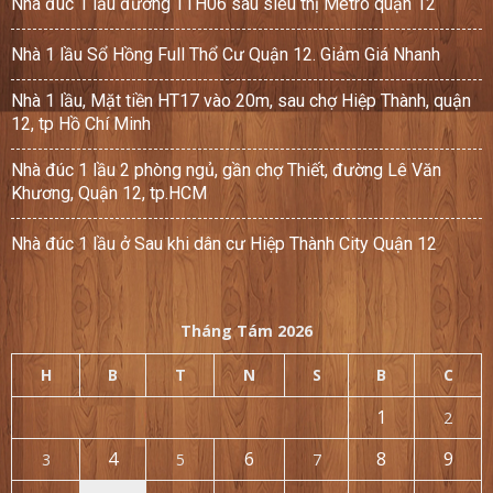
Nhà đúc 1 lầu đường TTH06 sau siêu thị Metro quận 12
Nhà 1 lầu Sổ Hồng Full Thổ Cư Quận 12. Giảm Giá Nhanh
Nhà 1 lầu, Mặt tiền HT17 vào 20m, sau chợ Hiệp Thành, quận
12, tp Hồ Chí Minh
Nhà đúc 1 lầu 2 phòng ngủ, gần chợ Thiết, đường Lê Văn
Khương, Quận 12, tp.HCM
Nhà đúc 1 lầu ở Sau khi dân cư Hiệp Thành City Quận 12
Tháng Tám 2026
H
B
T
N
S
B
C
1
2
4
6
8
9
3
5
7