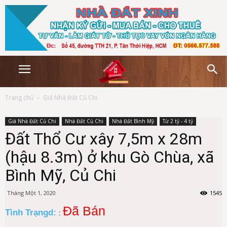
Trang chủ
Giá Nhà Đất Củ Chi
Giá Nhà Đất Củ Chi
Nhà Đất Củ Chi
Nhà Đất Bình Mỹ
Từ 2 tỷ - 4 tỷ
Đất Thổ Cư xây 7,5m x 28m
(hậu 8.3m) ở khu Gò Chùa, xã
Bình Mỹ, Củ Chi
Tháng Một 1, 2020
1545
Đã Bán
Tình Trạngd:
: